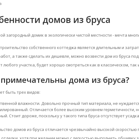
а
бенности домов из бруса
й загородный домик в экологически чистой местности - мечта мног
троительство собственного коттеджа является длительным и затра
абот, а также сделать их дешевле, можно возвести дом из бруса по
 любого участка, будет хорошо смотреться как в классическом, так 
 примечательны дома из бруса?
ет быть трех видов:
ственной влажности. Довольно прочный тип материала, не нуждаетс
илированный. Отличается более высоким уровнем герметичности, н
ый. Стоит дороже, поскольку у такого типа бруса отсутствует усадка
ьство домов из бруса отличается чрезвычайно высокой скоростью п
отделки, хотя при желании можно с легкостью выполнить обшивку 