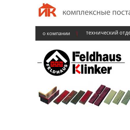
технический отд
о компании