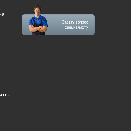
ка
итка