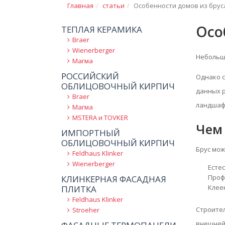
Главная
статьи
Особенности домов из брус
Осо
ТЕПЛАЯ КЕРАМИКА
Braer
Wienerberger
Небольшо
Магма
РОССИЙСКИЙ
Однако с
ОБЛИЦОВОЧНЫЙ КИРПИЧ
данных р
Braer
ландшафт
Магма
MSTERA и TOVKER
Чем
ИМПОРТНЫЙ
ОБЛИЦОВОЧНЫЙ КИРПИЧ
Брус мож
Feldhaus Klinker
Wienerberger
Есте
Проф
КЛИНКЕРНАЯ ФАСАДНАЯ
Клеен
ПЛИТКА
Feldhaus Klinker
Строител
Stroeher
внешней 