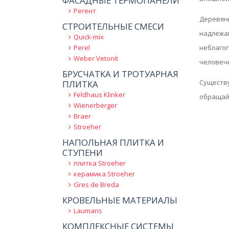
ФАСАДНЫЕ ТЕРМОПАНЕЛИ
Регент
Деревянн
СТРОИТЕЛЬНЫЕ СМЕСИ
надлежа
Quick-mix
неблагоп
Perel
Weber Vetonit
человече
БРУСЧАТКА И ТРОТУАРНАЯ
Существу
ПЛИТКА
Feldhaus Klinker
обращайт
Wienerberger
Braer
Stroeher
НАПОЛЬНАЯ ПЛИТКА И
СТУПЕНИ
плитка Stroeher
керамика Stroeher
Gres de Breda
КРОВЕЛЬНЫЕ МАТЕРИАЛЫ
Laumans
КОМПЛЕКСНЫЕ СИСТЕМЫ