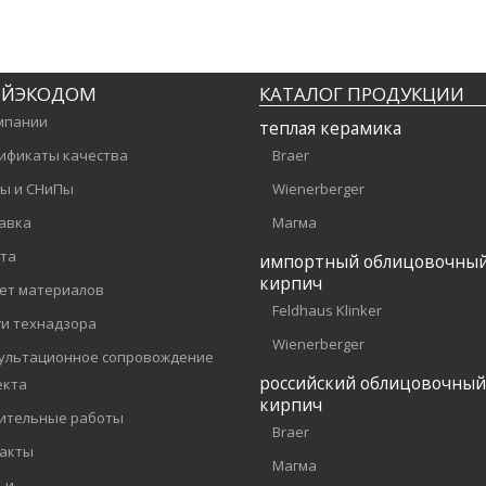
ОЙЭКОДОМ
КАТАЛОГ ПРОДУКЦИИ
мпании
теплая керамика
ификаты качества
Braer
ы и СНиПы
Wienerberger
авка
Магма
та
импортный облицовочны
кирпич
ет материалов
Feldhaus Klinker
ги технадзора
Wienerberger
ультационное сопровождение
российский облицовочный
екта
кирпич
ительные работы
Braer
акты
Магма
ьи