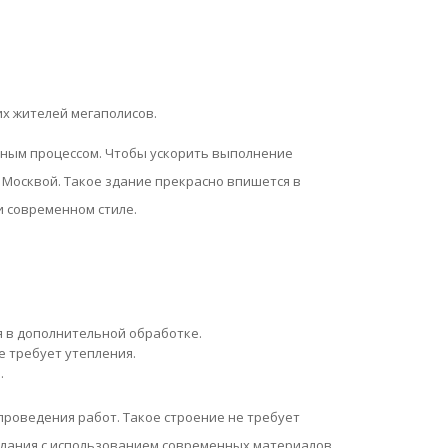
их жителей мегаполисов.
тным процессом. Чтобы ускорить выполнение
д Москвой. Такое здание прекрасно впишется в
и современном стиле.
я в дополнительной обработке.
е требует
утепления
.
.
роведения работ. Такое строение не требует
здания с использованием современных материалов.