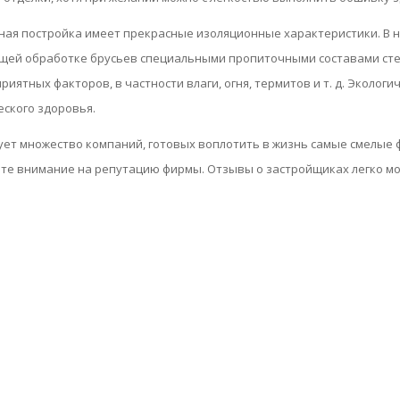
ая постройка имеет прекрасные изоляционные характеристики. В н
щей обработке брусьев специальными пропиточными составами сте
риятных факторов, в частности влаги, огня, термитов и т. д. Эколог
ского здоровья.
ет множество компаний, готовых воплотить в жизнь самые смелые 
е внимание на репутацию фирмы. Отзывы о застройщиках легко мо