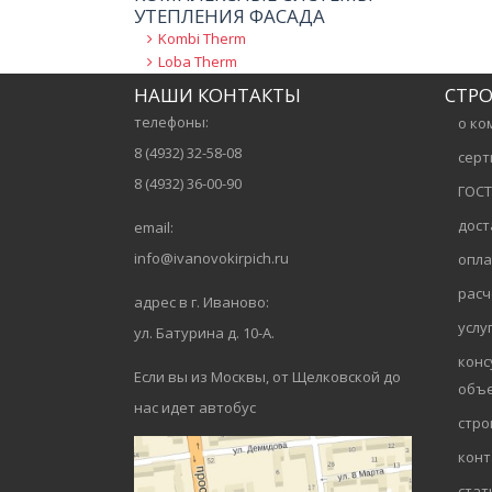
УТЕПЛЕНИЯ ФАСАДА
Kombi Therm
Loba Therm
НАШИ КОНТАКТЫ
СТР
телефоны:
о ко
8 (4932) 32-58-08
серт
8 (4932) 36-00-90
ГОСТ
дост
email:
info@ivanovokirpich.ru
опла
расч
адрес в г. Иваново:
услу
ул. Батурина д. 10-А.
конс
Если вы из Москвы, от
Щелковской
до
объ
нас идет автобус
стро
конт
стат